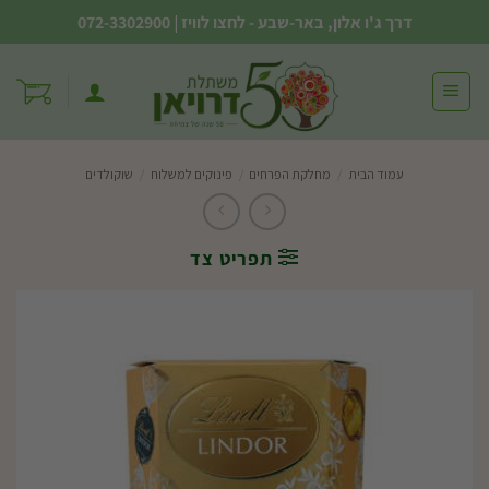
Ski
דרך ג'ו אלון, באר-שבע - לחצו לוויז
|
072-3302900
t
conten
עמוד הבית
/
מחלקת הפרחים
/
פינוקים למשלוח
/
שוקולדים
תפריט צד