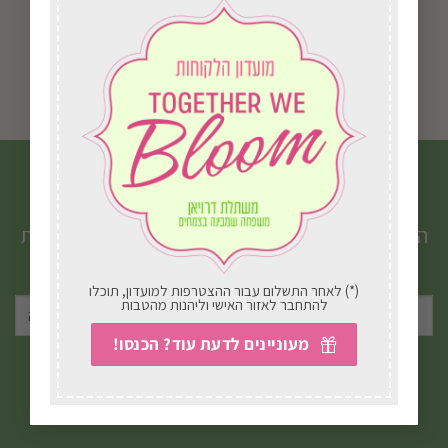
קוקטייל מהאגדות
ביגוניה ורד ע.15
394.00
₪
החל מ-
51.00
₪
בחירת אפשרויות
בחירת אפשרויות
למוצר
זה
יש
הצטרפו לניוזלטר שלנו
מספר
סוגים.
הטבות, מבצעים, עדכונים וטיפים חמים ישירות לתיבת
ניתן
המייל שלכם.
לבחור
(*) לאחר התשלום עבור ההצטרפות למועדון, תוכלו
את
להתחבר לאזור האישי וליהנות מהטבות
האפשרויות
מעוניינים לדעת עוד? הכנסו!
אני מאשר/ת את
תנאי הפרטיות
בעמוד
המוצר