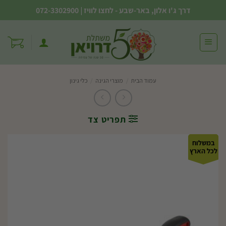
Ski
דרך ג'ו אלון, באר-שבע - לחצו לוויז
|
072-3302900
t
conten
עמוד הבית
/
מוצרי הגינה
/
כלי גינון
תפריט צד
במשלוח
לכל הארץ