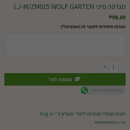
מגרפה מיני LJ-M/ZM015 WOLF GARTEN
98.00
₪
הערות מיוחדות למוצר זה (אופציונלי)
כמות של מגרפה מיני LJ-M/ZM015 WOLF GARTEN
הוספה לסל
שאלו אותנו על המוצר
רוצים הנחה? הצטרפו לחברי מועדון ע"י
log in
!
מק"ט:
4008423916928