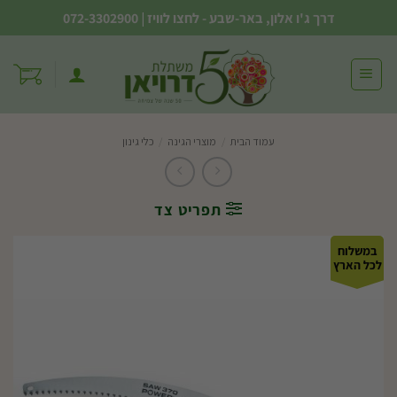
Ski
דרך ג'ו אלון, באר-שבע - לחצו לוויז
|
072-3302900
t
conten
עמוד הבית
/
מוצרי הגינה
/
כלי גינון
תפריט צד
במשלוח
לכל הארץ