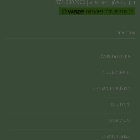
דרך ג'ו אלון, באר-שבע
|
072-3302900
עמודי אתר
אודות המשתלה
דרויאן לעסקים
משלוחים במשתלה
יצירת קשר
ביטול עסקה
הצהרת נגישות