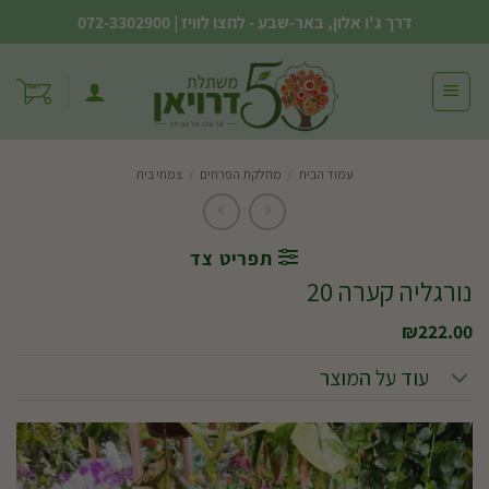
Ski
דרך ג'ו אלון, באר-שבע - לחצו לוויז
|
072-3302900
t
conten
עמוד הבית
/
מחלקת הפרחים
/
צמחי בית
תפריט צד
נורגליה קערה 20
₪
222.00
עוד על המוצר