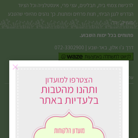
לרכישת צמחי בית, תבלינים, עצי פרי, אינסטלציה וכל הציוד
הנדרש לגנן הביתי, חנות פרחים ומתנות. כך נהנים מהיופי שהטבע
מעניק, יחד.
פתוחים בכל ימות השבוע.
דרך ג'ו אלון, באר-שבע
|
072-3302900
×
עמודי אתר
הצטרפו למועדון
ותהנו מהטבות
בלעדיות באתר
אודות המשתלה
דרויאן לעסקים
משלוחים במשתלה