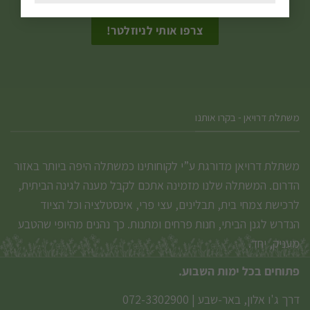
אני מאשר/ת את
תנאי הפרטיות
בעמוד
המוצר
משתלת דרויאן - בקרו אותנו
משתלת דרויאן מדורגת ע”י לקוחותינו כמשתלה היפה ביותר באזור
הדרום. המשתלה שלנו מזמינה אתכם לקבל מענה לגינה הביתית,
לרכישת צמחי בית, תבלינים, עצי פרי, אינסטלציה וכל הציוד
הנדרש לגנן הביתי, חנות פרחים ומתנות. כך נהנים מהיופי שהטבע
מעניק, יחד.
פתוחים בכל ימות השבוע.
דרך ג'ו אלון, באר-שבע
|
072-3302900