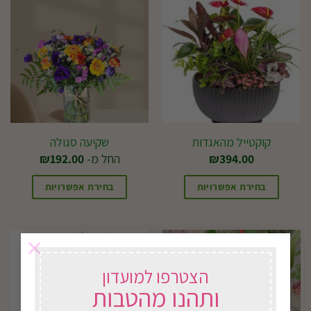
קוקטייל מהאגדות
שקיעה סגולה
394.00
₪
החל מ-
192.00
₪
בחירת אפשרויות
בחירת אפשרויות
למוצר
זה
×
יש
מספר
הצטרפו למועדון
סוגים.
ותהנו מהטבות
ניתן