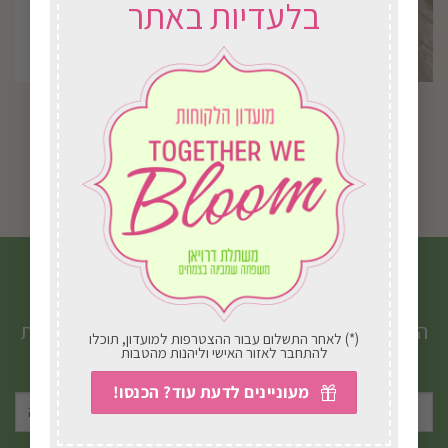
בלעדיות באתר
לבחור
את
האפשרויות
בעמוד
אנטוריום
קוקטייל מרגש
המוצר
החל מ-
78.00
₪
394.00
₪
בחירת אפשרויות
בחירת אפשרויות
למוצר
זה
יש
הצטרפו לניוזלטר שלנו
מספר
סוגים.
הטבות, מבצעים, עדכונים וטיפים חמים ישירות לתיבת
(*) לאחר התשלום עבור ההצטרפות למועדון, תוכלו
ניתן
להתחבר לאזור האישי וליהנות מהטבות
המייל שלכם.
לבחור
מעוניינים לדעת עוד? הכנסו!
את
האפשרויות