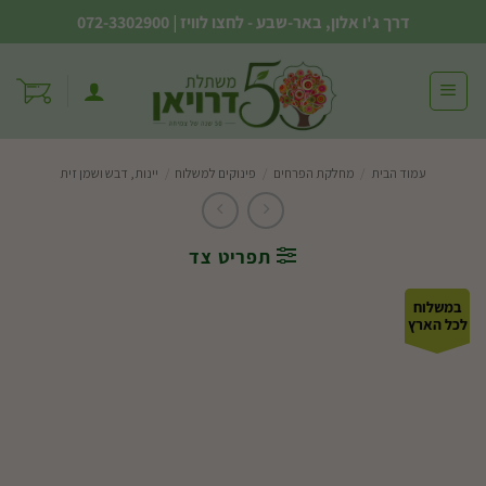
Ski
דרך ג'ו אלון, באר-שבע - לחצו לוויז
|
072-3302900
t
conten
עמוד הבית
/
מחלקת הפרחים
/
פינוקים למשלוח
/
יינות, דבש ושמן זית
תפריט צד
במשלוח
לכל הארץ