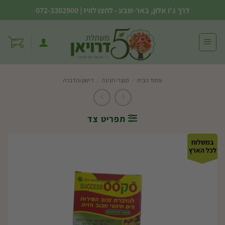
Ski
דרך ג'ו אלון, באר-שבע - לחצו לוויז
|
072-3302900
t
conten
עמוד הבית
/
מוצרי הגינה
/
דישון והדברה
תפריט צד
במשלוח
לכל הארץ