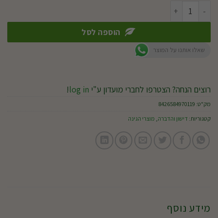
כמות של סקסס להדברה
הוספה לסל
שאלו אותנו על המוצר
רוצים הנחה? הצטרפו לחברי מועדון ע"י
log in
!
מק"ט:
8426584970119
קטגוריות:
דישון והדברה
,
מוצרי הגינה
מידע נוסף