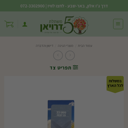
Ski
דרך ג'ו אלון, באר-שבע - לחצו לוויז
|
072-3302900
t
conten
עמוד הבית
/
מוצרי הגינה
/
דישון והדברה
תפריט צד
במשלוח
לכל הארץ