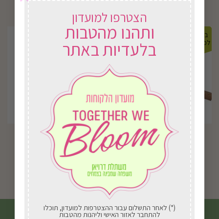
הצטרפו למועדון
ותהנו מהטבות
במשלוח
במשלוח
במבצע
לכל הארץ
לכל הארץ
23%-
בלעדיות באתר
J52 מכוש+ ידית
J42 את ילדים
המחיר
המחיר
₪
20.00
₪
26.00
₪
46.00
המקורי
הנוכחי
היה:
הוא:
בחירת אפשרויות
בחירת אפשרויות
₪20.00.
₪26.00.
(*) לאחר התשלום עבור ההצטרפות למועדון, תוכלו
להתחבר לאזור האישי וליהנות מהטבות