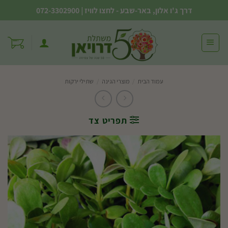
Ski
דרך ג'ו אלון, באר-שבע - לחצו לוויז
|
072-3302900
t
conten
עמוד הבית
/
מוצרי הגינה
/
שתילי ירקות
תפריט צד