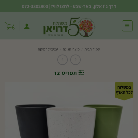
Ski
דרך ג'ו אלון, באר-שבע - לחצו לוויז
|
072-3302900
t
conten
עמוד הבית
/
מוצרי הגינה
/
עציצי קרמיקה
תפריט צד
במשלוח
לכל הארץ