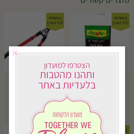
במשלוח
במשלוח
לכל הארץ
לכל הארץ
×
הצטרפו למועדון
ותהנו מהטבות
B212 מס.שיחים ידנית
דשן אוניברסלי
בלעדיות באתר
טלסקופית
₪
134.00
₪
39.00
בחירת אפשרויות
בחירת אפשרויות
במשלוח
במשלוח