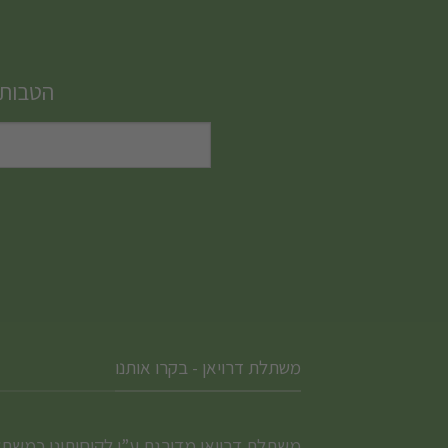
הטבות,
משתלת דרויאן - בקרו אותנו
משתלת דרויאן מדורגת ע”י לקוחותינו כמשת