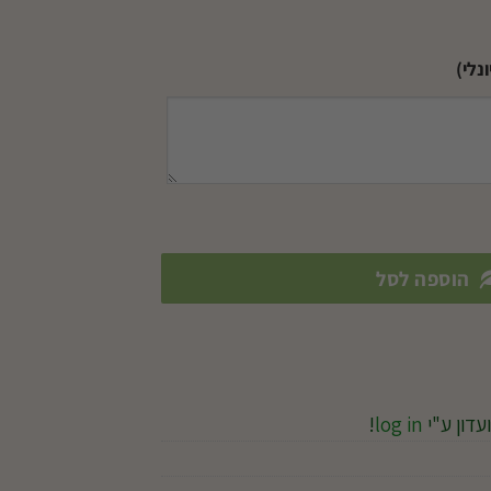
נלי)
הוספה לסל
עדון ע"י
log in
!