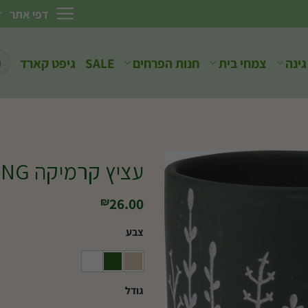
דפי אתר
חיפ
גינה
צמחי בית
חנות הפרחים
SALE
גיפט קארד
עבו
עציץ קרמיקה FLOWERING
26.00
₪
צבע
גודל