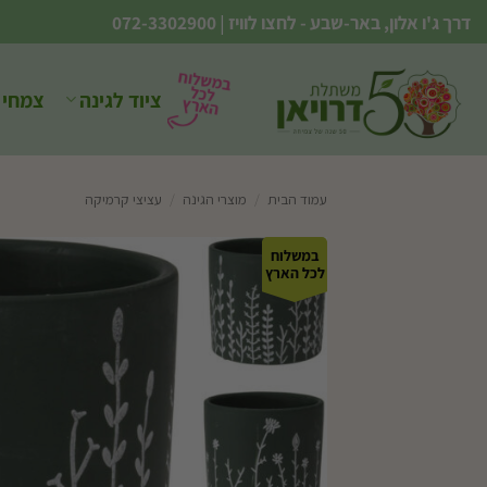
Ski
דרך ג'ו אלון, באר-שבע - לחצו לוויז
|
072-3302900
t
conten
ציוד לגינה
צמחי 
עמוד הבית
/
מוצרי הגינה
/
עציצי קרמיקה
במשלוח
לכל הארץ