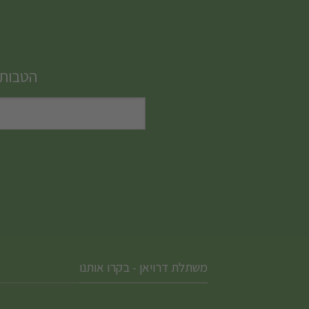
יש
מספר
סוגים.
הטבות,
ניתן
לבחור
את
האפשרויות
בעמוד
המוצר
משתלת דרויאן - בקרו אותנו