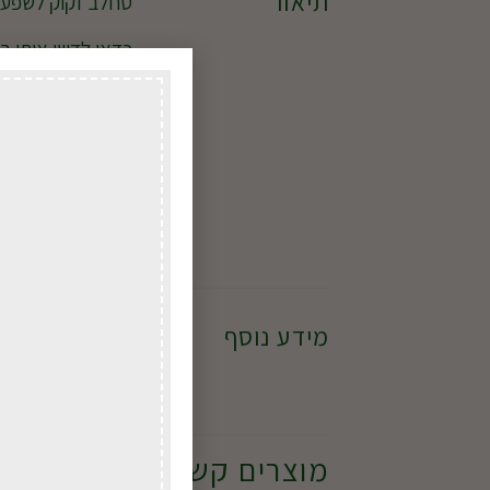
תיאור
סחלב זקוק לשפע 
כדאי לדשן אותו ב
בשבועיים, ובעונת
משך הפריחה לכ3 חודשים בממוצע ולרוב יחדש פריחה לאחר כחצי שנה.
יש לשים לב לא לג
במידה ומעוניינים 
מידע נוסף
לשדרג
ללא כל
מוצרים קשורים