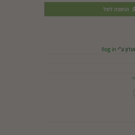
הוספה לסל
עדון ע"י
log in
!
ה