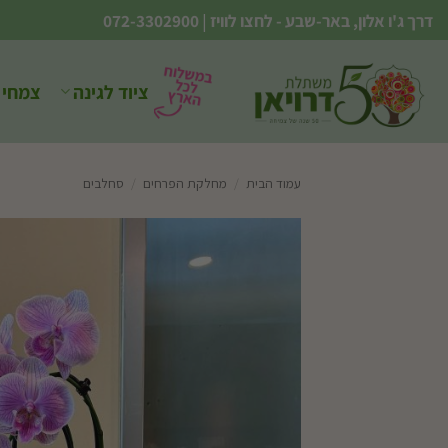
Ski
דרך ג'ו אלון, באר-שבע - לחצו לוויז
|
072-3302900
t
conten
ציוד לגינה
צמחי 
עמוד הבית
/
מחלקת הפרחים
/
סחלבים