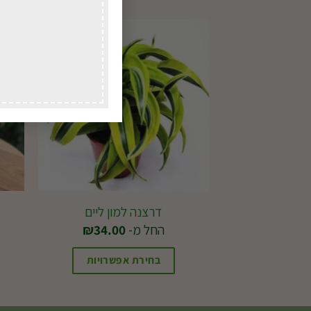
דרצנה למון ליים
החל מ-
34.00
₪
בחירת אפשרויות
למוצר
זה