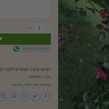
כמות של ורד אנגלי מטפס ע.18
שאלו אותנו על המוצר
רוצים הנחה? הצטרפו לחברי מו
מק"ט:
55010997
קטגוריות:
מוצרי הגינה
,
מטפסים