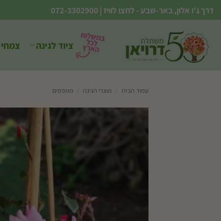
Ski
דרך ג'ו אלון, באר-שבע - לחצו לוויז
|
072-3302900
t
conten
ציוד לגינה
צמחי 
עמוד הבית
/
מוצרי הגינה
/
מטפסים