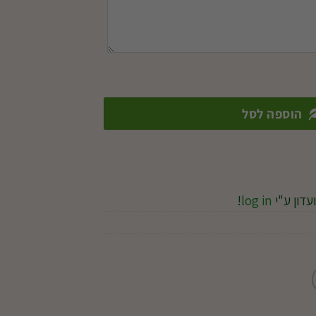
הוספה לסל
עדון ע"י
log in
!