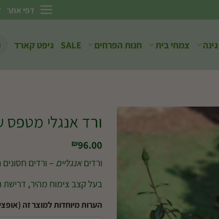
דפי אתר
חיפ
גינה
צמחי בית
חנות הפרחים
SALE
גיפט קארד
עבו
ורד אנגלי מטפס ע.8
96.00
₪
ורדים
אנגליים
– ורדים חסונים 
בעל קצב צימוח מהיר, דרישת ה
הערות מיוחדות למוצר זה (אופציו