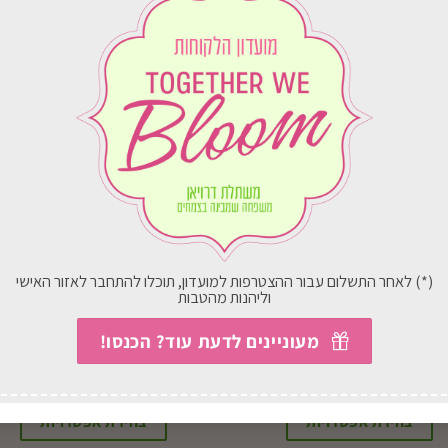
וח
במשלוח
ארץ
לכל הארץ
(*) לאחר התשלום עבור ההצטרפות למועדון, תוכלו להתחבר לאזור האישי
וליהנות מהטבות
B212 מס.שיחים ידנית
נולר – חומר הדברה לנמלים
מעוניינים לדעת עוד? הכנסו!
טלסקופית
החל מ-
132.00
₪
134.00
₪
בחירת אפשרויות
בחירת אפשרויות