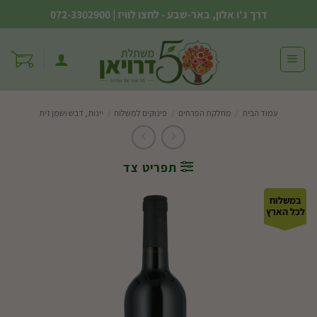
Ski
דרך ג'ו אלון, באר-שבע - לחצו לוויז
|
072-3302900
t
conten
עמוד הבית
/
מחלקת הפרחים
/
פינוקים למשלוח
/
יינות, דבש ושמן זית
תפריט צד
במשלוח
לכל הארץ