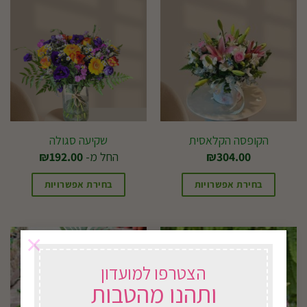
הקופסה הקלאסית
שקיעה סגולה
304.00
₪
החל מ-
192.00
₪
בחירת אפשרויות
בחירת אפשרויות
למוצר
זה
×
יש
מספר
הצטרפו למועדון
סוגים.
ותהנו מהטבות
ניתן