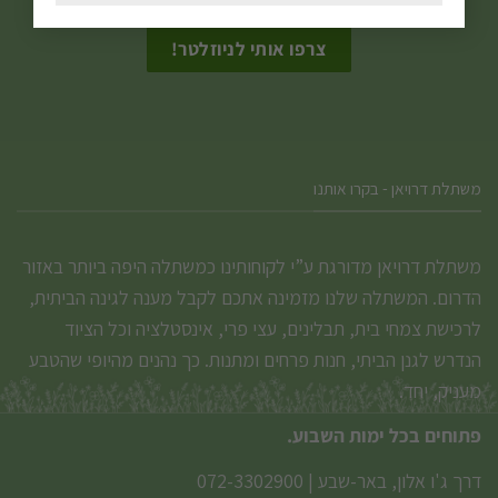
אני מאשר/ת את
תנאי הפרטיות
בעמוד
המוצר
משתלת דרויאן - בקרו אותנו
משתלת דרויאן מדורגת ע”י לקוחותינו כמשתלה היפה ביותר באזור
הדרום. המשתלה שלנו מזמינה אתכם לקבל מענה לגינה הביתית,
לרכישת צמחי בית, תבלינים, עצי פרי, אינסטלציה וכל הציוד
הנדרש לגנן הביתי, חנות פרחים ומתנות. כך נהנים מהיופי שהטבע
מעניק, יחד.
פתוחים בכל ימות השבוע.
דרך ג'ו אלון, באר-שבע
|
072-3302900