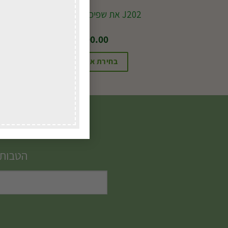
J202 את שפיכה 47 פיברגלס
₪
100.00
בחירת אפשרויות
הטבות,