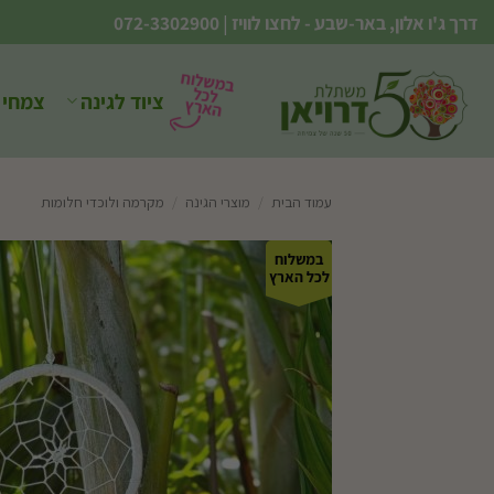
Ski
דרך ג'ו אלון, באר-שבע - לחצו לוויז
|
072-3302900
t
conten
ציוד לגינה
צמחי 
עמוד הבית
/
מוצרי הגינה
/
מקרמה ולוכדי חלומות
במשלוח
לכל הארץ