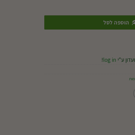
הוספה לסל
עדון ע"י
log in
!
מות