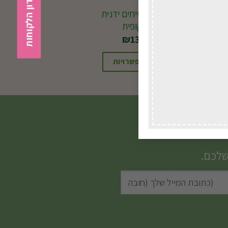
B212 מס.שיחים ידנית
טלסקופית
₪
134.00
בחירת אפשרויות
שלכם.