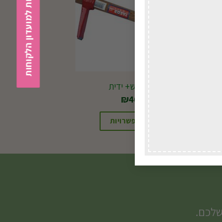
הצטרפות למועדון הלקוחות
J52 מכוש+ ידית
₪
46.00
בחירת אפשרויות
שלכם.