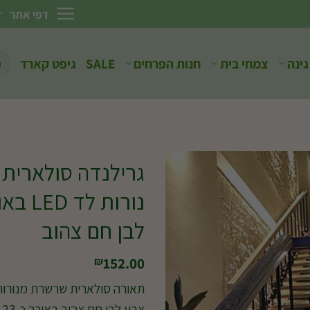
דפי אתר
חיפ
גינה
צמחי בית
חנות הפרחים
SALE
גיפט קארד
עבו
לבן חם צהוב
152.00
₪
צבע לבן חם צהוב באורך כ-23 מטר לד מוגדל 8 מ"מ מחוזק