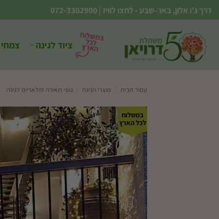
Ski
דרך ג'ו אלון, באר-שבע - לחצו לוויז
|
072-3302900
t
conten
ציוד לגינה
צמחי 
עמוד הבית
/
מוצרי הגינה
/
גופי תאורה סולאריים לגינה
במשלוח
לכל הארץ