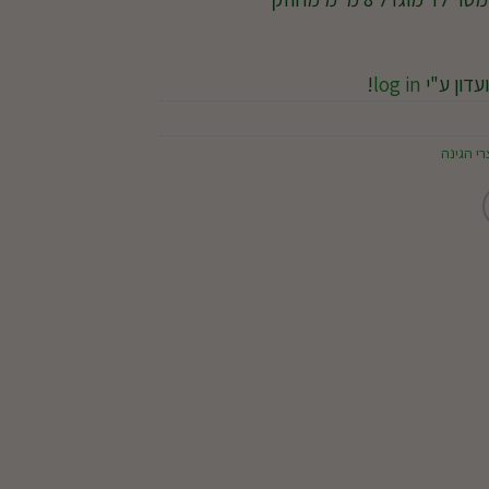
עדון ע"י
log in
!
רי הגינה