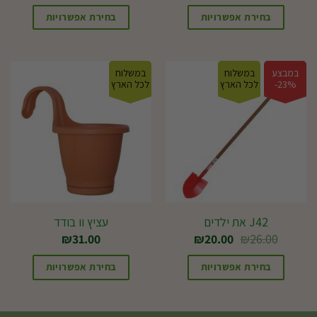
בחירת אפשרויות
בחירת אפשרויות
למוצר
זה
במבצע
במשלוח
במשלוח
יש
23%-
לכל הארץ
לכל הארץ
מספר
סוגים.
ניתן
לבחור
את
האפשרויות
בעמוד
J42 את ילדים
עציץ וו בודד
המוצר
המחיר
המחיר
₪
31.00
₪
20.00
₪
26.00
המקורי
הנוכחי
היה:
הוא:
בחירת אפשרויות
בחירת אפשרויות
₪20.00.
₪26.00.
למוצר
זה