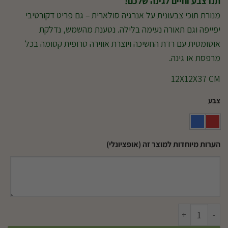
תנו צבע וחיים לגינה שלכם!
מנורת תוכי צבעונית על אנרגיה סולארית – גם פריט דקורטיבי
יפייפה וגם תאורה נעימה בלילה. נטענת מהשמש, נדלקת
אוטומטית עם רדת החשיכה ויוצרת אווירה טרופית קסומה בכל
מרפסת או גינה.
12X12X37 CM
צבע
הערות מיוחדות למוצר זה (אופציונלי)
כמות של תוכי סולארי לגינה