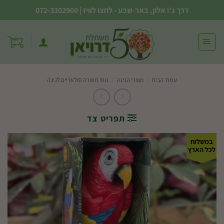
Ski
דרך ג'ו אלון, באר-שבע - לחצו לוויז
|
072-3302900
t
conten
עמוד הבית
/
מוצרי הגינה
/
גופי תאורה סולאריים לגינה
תפריט צד
במשלוח
לכל הארץ