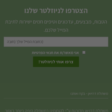
יש
הצטרפו לניוזלטר שלנו
מספר
סוגים.
הטבות, מבצעים, עדכונים וטיפים חמים ישירות לתיבת
ניתן
המייל שלכם.
לבחור
את
האפשרויות
אני מאשר/ת את
תנאי הפרטיות
בעמוד
המוצר
משתלת דרויאן - בקרו אותנו
משתלת דרויאן מדורגת ע”י לקוחותינו כמשתלה היפה ביותר באזור