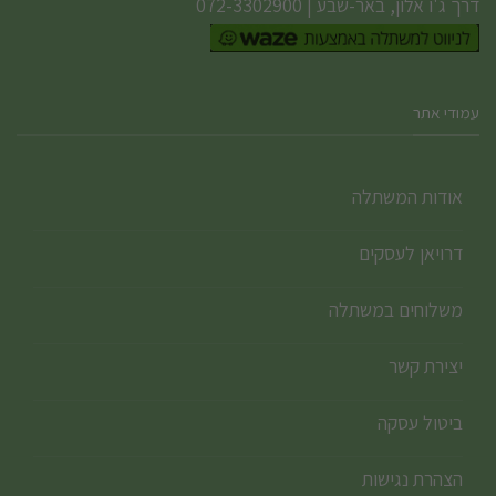
דרך ג'ו אלון, באר-שבע
|
072-3302900
עמודי אתר
אודות המשתלה
דרויאן לעסקים
משלוחים במשתלה
יצירת קשר
ביטול עסקה
הצהרת נגישות