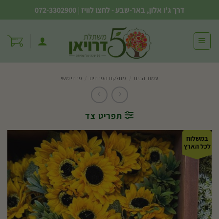
Ski
דרך ג'ו אלון, באר-שבע - לחצו לוויז
|
072-3302900
t
conten
עמוד הבית
/
מחלקת הפרחים
/
פרחי משי
תפריט צד
במשלוח
לכל הארץ