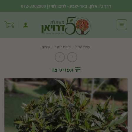
Ski
דרך ג'ו אלון, באר-שבע - לחצו לוויז
|
072-3302900
t
conten
עמוד הבית
/
מוצרי הגינה
/
שיחים
תפריט צד