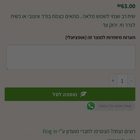
63.00
₪
שיח רב שנתי לשמש מלאה . מתאים כצמח בודד עיצובי או כשיח
לגדר חי. ירוק עד
הערות מיוחדות למוצר זה (אופציונלי)
כמות של סיזגיום ע.18
הוספה לסל
שאלו אותנו על המוצר
רוצים הנחה? הצטרפו לחברי מועדון ע"י
log in
!