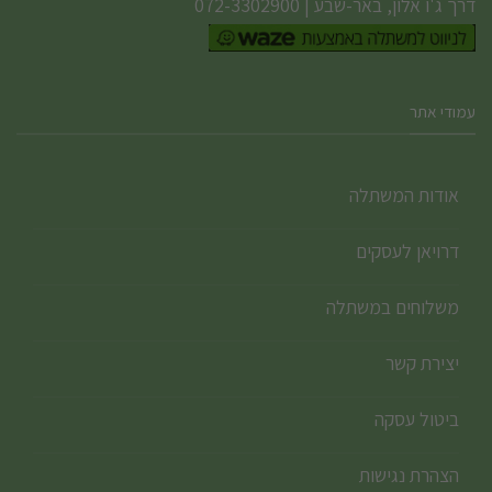
דרך ג'ו אלון, באר-שבע
|
072-3302900
עמודי אתר
אודות המשתלה
דרויאן לעסקים
משלוחים במשתלה
יצירת קשר
ביטול עסקה
הצהרת נגישות