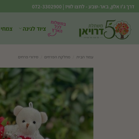
Ski
דרך ג'ו אלון, באר-שבע - לחצו לוויז
|
072-3302900
t
conten
ציוד לגינה
צמחי 
עמוד הבית
/
מחלקת הפרחים
/
סידורי פרחים