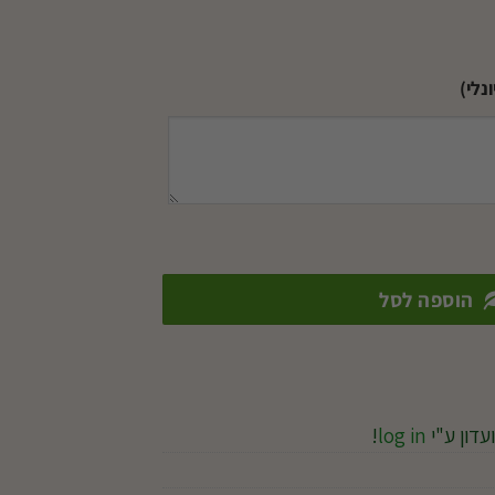
נלי)
הוספה לסל
עדון ע"י
log in
!