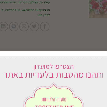
קטגוריות:
מחלקת הפרחים
,
סידורי פרחים
תגיות:
Valentine's Day
,
שי להחלמה
,
שי 
לבת.ן הזוג
הצטרפו למועדון
ותהנו מהטבות בלעדיות באתר