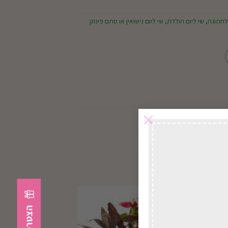
לחתונה
,
שי ליום הולדת
,
שי ליום נישואין או סתם פינוק
×