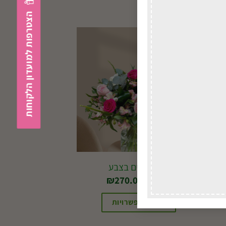
הצטרפות למועדון הלקוחות
בוקט ורדים בצבע
החל מ-
270.00
₪
בחירת אפשרויות
למוצר