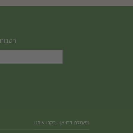
זה
יש
מספר
סוגים.
הטבות,
ניתן
לבחור
את
האפשרויות
בעמוד
המוצר
משתלת דרויאן - בקרו אותנו