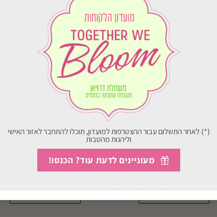
(*) לאחר התשלום עבור ההצטרפות למועדון, תוכלו להתחבר לאזור האישי
וליהנות מהטבות
קוקטייל מרגש
אגלונמה ירוקה
מעוניינים לדעת עוד? הכנסו!
394.00
₪
החל מ-
71.00
₪
בחירת אפשרויות
בחירת אפשרויות
למוצר