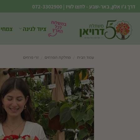
Ski
דרך ג'ו אלון, באר-שבע - לחצו לוויז
|
072-3302900
t
conten
ציוד לגינה
צמחי 
עמוד הבית
/
מחלקת הפרחים
/
זרי פרחים