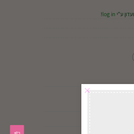
עדון ע"י
log in
!
×