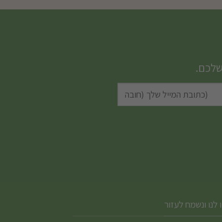
זה
יש
מספר
סוגים.
שלכם.
ניתן
לבחור
את
האפשרויות
בעמוד
המוצר
 לנו ונשמח לעזור