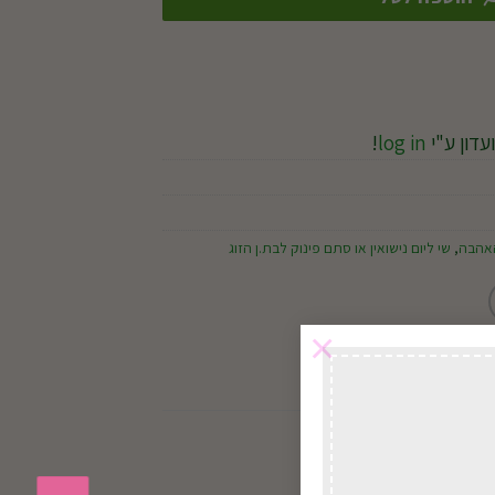
עדון ע"י
log in
!
האהבה
,
שי ליום נישואין או סתם פינוק לבת.ן הזוג
×