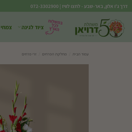
Ski
דרך ג'ו אלון, באר-שבע - לחצו לוויז
|
072-3302900
t
conten
ציוד לגינה
צמחי 
עמוד הבית
/
מחלקת הפרחים
/
זרי פרחים