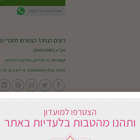
שאלו אותנו על המוצר
רוצים הנחה? הצטרפו לחברי מו
מק"ט:
1000034603
קטגוריות:
זרי פרחים
,
מחלקת הפרחים
תגיות:
Valentine's Day
,
שי לטו באב חג 
הצטרפו למועדון
ותהנו מהטבות בלעדיות באתר