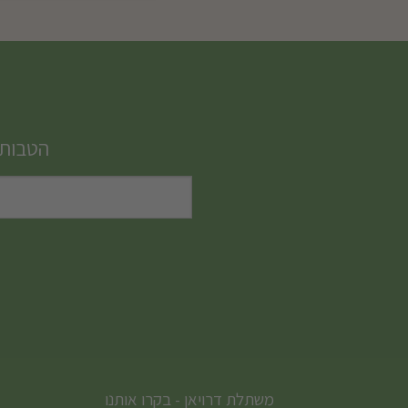
למוצר
זה
יש
מספר
סוגים.
הטבות,
ניתן
לבחור
את
האפשרויות
בעמוד
המוצר
משתלת דרויאן - בקרו אותנו