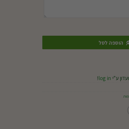
הוספה לסל
עדון ע"י
log in
!
מות