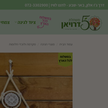
Ski
דרך ג'ו אלון, באר-שבע - לחצו לוויז
|
072-3302900
t
conten
ציוד לגינה
צמחי 
עמוד הבית
/
מוצרי הגינה
/
מקרמה ולוכדי חלומות
במשלוח
לכל הארץ