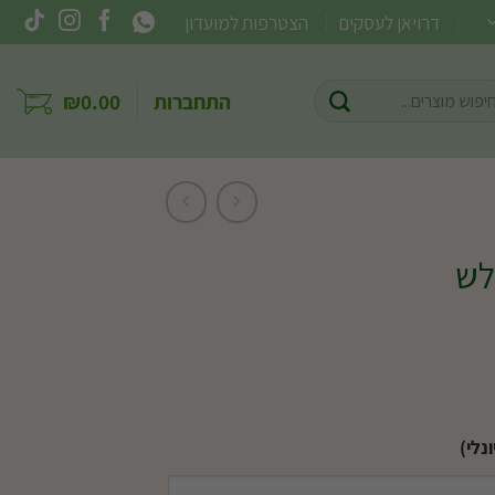
דרויאן לעסקים
הצטרפות למועדון
וש
התחברות
0.00
₪
ר:
לש
נלי)