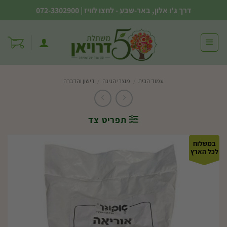
Ski
דרך ג'ו אלון, באר-שבע - לחצו לוויז
|
072-3302900
t
conten
עמוד הבית
/
מוצרי הגינה
/
דישון והדברה
תפריט צד
במשלוח
לכל הארץ