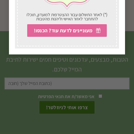
65.00
₪
החל מ-
10.00
₪
בחירת אפשרויות
בחירת אפשרויות
(*) לאחר התשלום עבור ההצטרפות למועדון, תוכלו
להתחבר לאזור האישי וליהנות מהטבות
למוצר
זה
מעוניינים לדעת עוד? הכנסו!
יש
הצטרפו לניוזלטר שלנו
מספר
סוגים.
הטבות, מבצעים, עדכונים וטיפים חמים ישירות לתיבת
ניתן
המייל שלכם.
לבחור
את
האפשרויות
אני מאשר/ת את
תנאי הפרטיות
בעמוד
המוצר