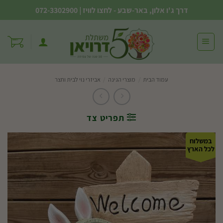
Ski
דרך ג'ו אלון, באר-שבע - לחצו לוויז
|
072-3302900
t
conten
עמוד הבית
/
מוצרי הגינה
/
אביזרי נוי לבית וחצר
תפריט צד
במשלוח
לכל הארץ