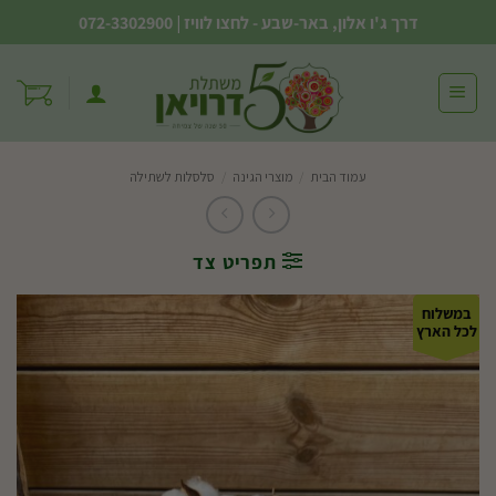
Ski
דרך ג'ו אלון, באר-שבע - לחצו לוויז
|
072-3302900
t
conten
עמוד הבית
/
מוצרי הגינה
/
סלסלות לשתילה
תפריט צד
במשלוח
לכל הארץ