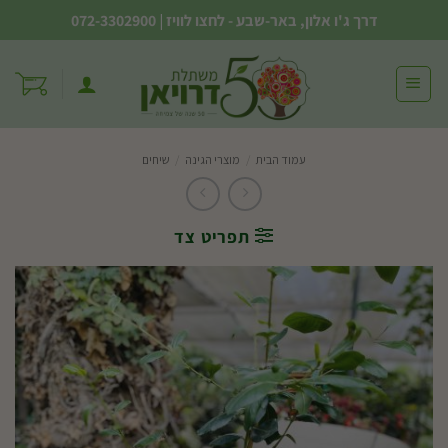
Ski
דרך ג'ו אלון, באר-שבע - לחצו לוויז
|
072-3302900
t
conten
עמוד הבית
/
מוצרי הגינה
/
שיחים
תפריט צד