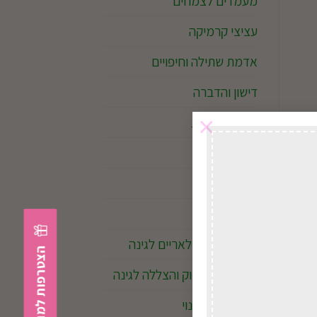
מעמדים לצמחים
עציצי קרמיקה
אדמת שתילה וחיפויים
דישון והדברה
×
זרעים ופקעות
דשא סינטטי
מוצרי השקיה
כלי גינון
גופי תאורה סולאריים לגינה
מחצלות במבוק והצללה לגינה
ציוד לבריכות נוי