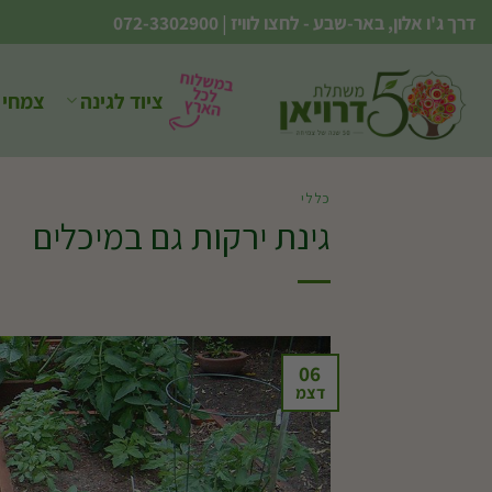
Ski
דרך ג'ו אלון, באר-שבע - לחצו לוויז
|
072-3302900
t
conten
ציוד לגינה
צמחי 
כללי
גינת ירקות גם במיכלים
06
דצמ