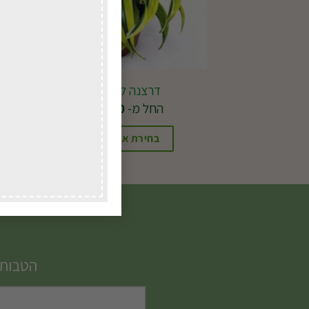
דרצנה למון ליים
החל מ-
34.00
₪
בחירת אפשרויות
למוצר
זה
יש
מספר
סוגים.
הטבות,
ניתן
לבחור
את