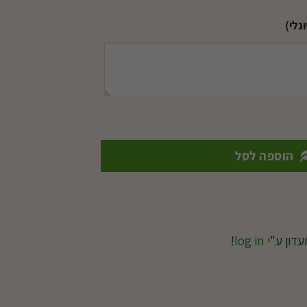
נלי)
הוספה לסל
עדון ע"י
log in
!