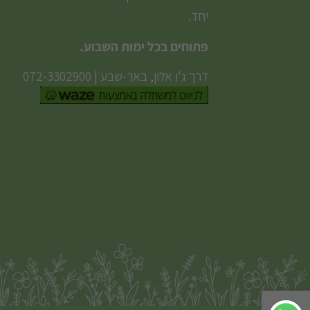
יחד.
פתוחים בכל ימות השבוע.
דרך ג'ו אלון, באר-שבע
|
072-3302900