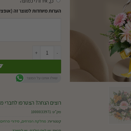
כן, אירזו לי כמתנה
הערות מיוחדות למוצר זה (אופציו
כמות של סלסלה כפרית
שאלו אותנו על המוצר
רוצים הנחה? הצטרפו לחברי מו
מק"ט:
1000033971
קטגוריות:
מחלקת הפרחים
,
סידורי פרחים
תגיות:
שי ליום הולדת
,
שי למשרד