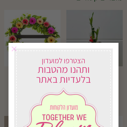
×
הצטרפו למועדון
ותהנו מהטבות
סידור לאקי במבוק בכלי
זר אבל שורת פרחים
בלעדיות באתר
זכוכית
החל מ-
51.00
₪
182.00
₪
בחירת אפשרויות
בחירת אפשרויות
למוצר
זה
יש