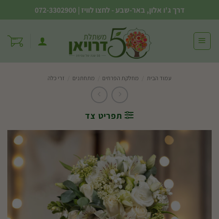
Ski
דרך ג'ו אלון, באר-שבע - לחצו לוויז
|
072-3302900
t
conten
עמוד הבית
/
מחלקת הפרחים
/
מתחתנים
/
זרי כלה
תפריט צד