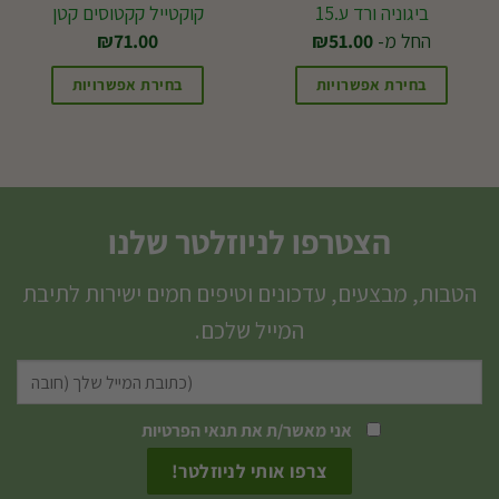
ביגוניה ורד ע.15
קוקטייל קקטוסים קטן
החל מ-
51.00
₪
71.00
₪
בחירת אפשרויות
בחירת אפשרויות
למוצר
זה
יש
מספר
הצטרפו לניוזלטר שלנו
סוגים.
ניתן
הטבות, מבצעים, עדכונים וטיפים חמים ישירות לתיבת
לבחור
המייל שלכם.
את
האפשרויות
בעמוד
המוצר
אני מאשר/ת את
תנאי הפרטיות