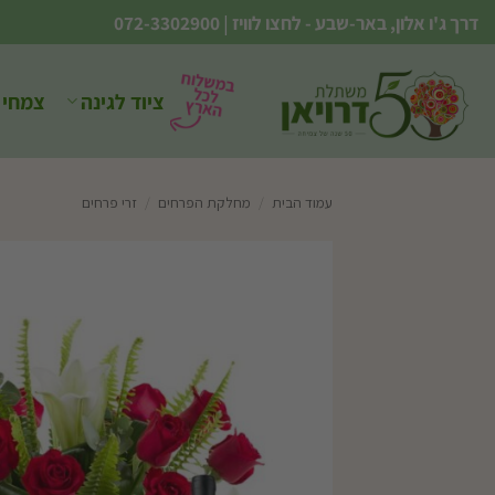
Ski
דרך ג'ו אלון, באר-שבע - לחצו לוויז
|
072-3302900
t
conten
ציוד לגינה
צמחי 
עמוד הבית
/
מחלקת הפרחים
/
זרי פרחים