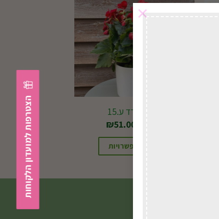
×
הצטרפות למועדון הלקוחות
ביגוניה ורד ע.15
החל מ-
51.00
₪
בחירת אפשרויות
למוצר
זה
יש
מספר