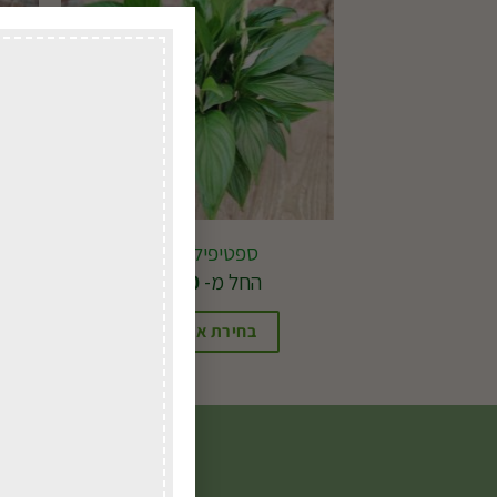
ספטיפיליום ננסי
החל מ-
41.00
₪
בחירת אפשרויות
למוצר
זה
יש
מספר