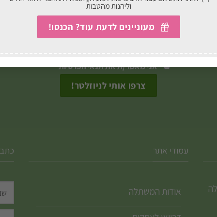
סוגים.
וליהנות מהטבות
 מבצעים, עדכונים וטיפים חמים ישירות לתיבת המייל 
ניתן
מעוניינים לדעת עוד? הכנסו!
לבחור
את
האפשרויות
אני מאשר/ת את
תנאי הפרטיות
בעמוד
המוצר
עמודי אתר
כתבו
לה
אודות המשתלה
דרויאן לעסקים