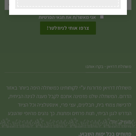
את
את
האפשרויות
האפשרויות
אני מאשר/ת את
תנאי הפרטיות
בעמוד
בעמוד
המוצר
המוצר
משתלת דרויאן - בקרו אותנו
משתלת דרויאן מדורגת ע”י לקוחותינו כמשתלה היפה ביותר באזור
הדרום. המשתלה שלנו מזמינה אתכם לקבל מענה לגינה הביתית,
לרכישת צמחי בית, תבלינים, עצי פרי, אינסטלציה וכל הציוד
הנדרש לגנן הביתי, חנות פרחים ומתנות. כך נהנים מהיופי שהטבע
מעניק, יחד.
פתוחים בכל ימות השבוע.