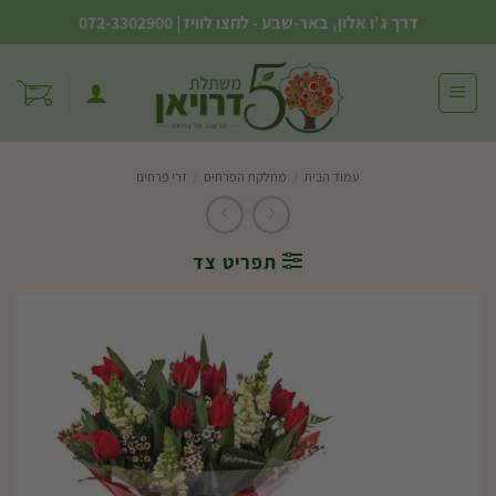
Ski
דרך ג'ו אלון, באר-שבע - לחצו לוויז
|
072-3302900
t
conten
עמוד הבית
/
מחלקת הפרחים
/
זרי פרחים
תפריט צד