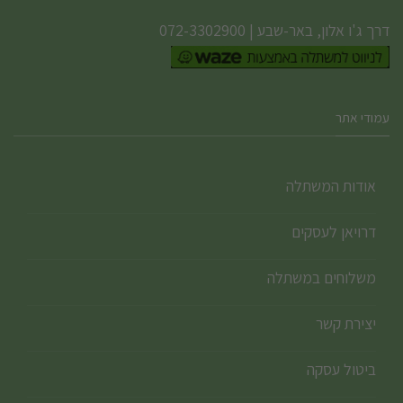
דרך ג'ו אלון, באר-שבע
|
072-3302900
עמודי אתר
אודות המשתלה
דרויאן לעסקים
משלוחים במשתלה
יצירת קשר
ביטול עסקה