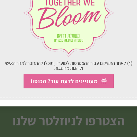
קוקטייל מהאגדות
רומנטיקה
(*) לאחר התשלום עבור ההצטרפות למועדון, תוכלו להתחבר לאזור האישי
וליהנות מהטבות
394.00
₪
החל מ-
270.00
₪
מעוניינים לדעת עוד? הכנסו!
בחירת אפשרויות
בחירת אפשרויות
למוצר
זה
יש
הצטרפו לניוזלטר שלנו
מספר
סוגים.