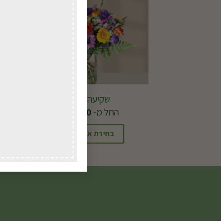
שקיעה סגולה
החל מ-
192.00
₪
בחירת אפשרויות
למוצר
זה
יש
מספר
סוגים.