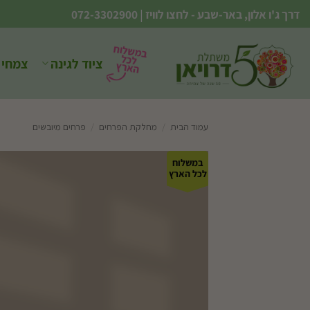
Ski
דרך ג'ו אלון, באר-שבע - לחצו לוויז
|
072-3302900
t
conten
ציוד לגינה
צמחי 
עמוד הבית
/
מחלקת הפרחים
/
פרחים מיובשים
במשלוח
לכל הארץ