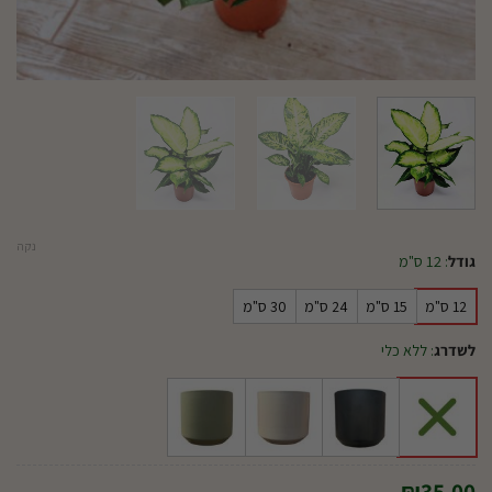
נקה
גודל
:
12 ס"מ
12 ס"מ
15 ס"מ
24 ס"מ
30 ס"מ
לשדרג
:
ללא כלי
₪
35.00