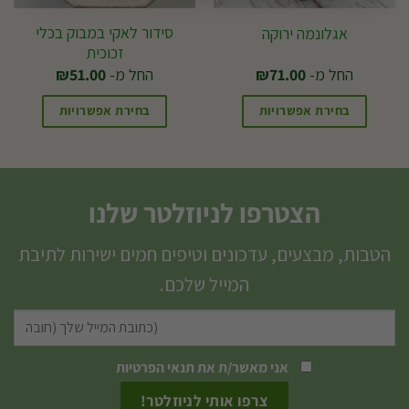
סידור לאקי במבוק בכלי
אגלונמה ירוקה
זכוכית
החל מ-
71.00
₪
החל מ-
51.00
₪
בחירת אפשרויות
בחירת אפשרויות
למוצר
למוצר
זה
זה
יש
יש
הצטרפו לניוזלטר שלנו
מספר
מספר
סוגים.
סוגים.
הטבות, מבצעים, עדכונים וטיפים חמים ישירות לתיבת
ניתן
ניתן
המייל שלכם.
לבחור
לבחור
את
את
האפשרויות
האפשרויות
אני מאשר/ת את
תנאי הפרטיות
בעמוד
בעמוד
המוצר
המוצר