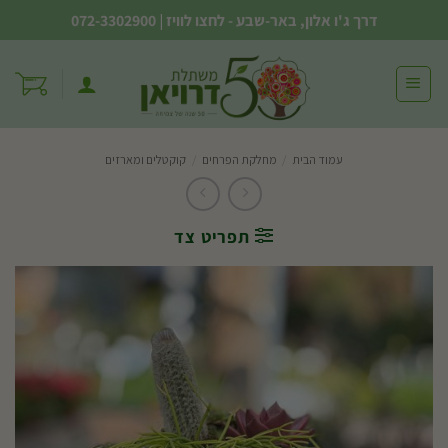
Ski
דרך ג'ו אלון, באר-שבע - לחצו לוויז
|
072-3302900
t
conten
עמוד הבית
/
מחלקת הפרחים
/
קוקטלים ומארזים
תפריט צד