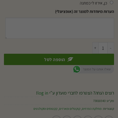
כן, אירזו לי כמתנה
הערות מיוחדות למוצר זה (אופציונלי)
כמות של קוקטייל המזרח הרחוק
הוספה לסל
שאלו אותנו על המוצר
רוצים הנחה? הצטרפו לחברי מועדון ע"י
log in
!
מק"ט:
73010343
קטגוריות:
מחלקת הפרחים
,
קוקטלים ומארזים
,
קקטוסים וסקולנטים