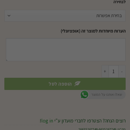
לבחירה
הערות מיוחדות למוצר זה (אופציונלי)
כמות של זר בלונים למילוי הליום - תינוק נולד
הוספה לסל
שאלו אותנו על המוצר
רוצים הנחה? הצטרפו לחברי מועדון ע"י
log in
!
מק"ט:
26635267748-6635267749