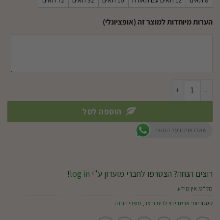
8 תאים
12 תאים עם תאורה
16 תאים
32 תאים
72 תאים
הערות מיוחדות למוצר זה (אופציונלי)
כמות של קיר ירוק
הוספה לסל
שאלו אותנו על המוצר
רוצים הנחה? הצטרפו לחברי מועדון ע"י
log in
!
מק"ט:
אין מידע
קטגוריות:
אביזרי נוי לבית וחצר
,
מוצרי הגינה