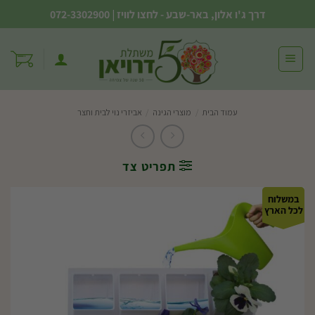
Ski
דרך ג'ו אלון, באר-שבע - לחצו לוויז
|
072-3302900
t
conten
עמוד הבית
/
מוצרי הגינה
/
אביזרי נוי לבית וחצר
תפריט צד
במשלוח
לכל הארץ