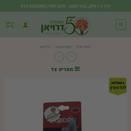
Ski
דרך ג'ו אלון, באר-שבע - לחצו לוויז
|
072-3302900
t
conten
עמוד הבית
/
מוצרי הגינה
/
כלי גינון
תפריט צד
במשלוח
לכל הארץ