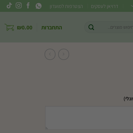
דרויאן לעסקים
הצטרפות למועדון
וש
התחברות
0.00
₪
ר:
נלי)