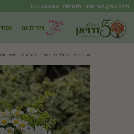
Ski
דרך ג'ו אלון, באר-שבע - לחצו לוויז
|
072-3302900
t
conten
ציוד לגינה
צמחי 
עמוד הבית
/
מחלקת הפרחים
/
מתחתנים
/
סידורי שולח