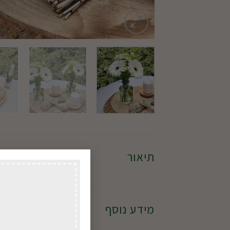
תיאור
סידור שולחן היילי המפואר, נמצא 
מידע נוסף