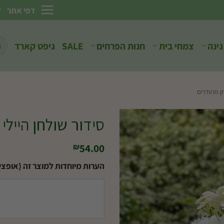
דפי אתר
חיפ
גינה
צמחי בית
חנות הפרחים
SALE
גיפט קארד
עבו
ן מהודרים
סידור שולחן היילי
54.00
₪
הערות מיוחדות למוצר זה (אופציו