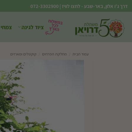
Ski
דרך ג'ו אלון, באר-שבע - לחצו לוויז
|
072-3302900
t
conten
ציוד לגינה
צמחי 
עמוד הבית
/
מחלקת הפרחים
/
קוקטלים ומארזים