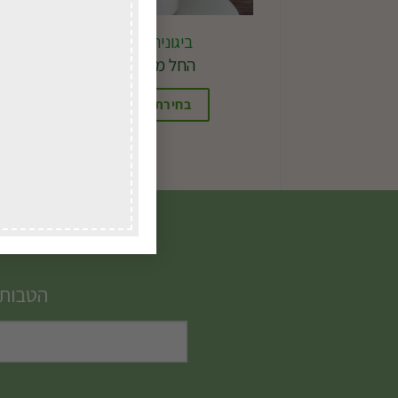
ביגוניה ורד ע.15
החל מ-
51.00
₪
בחירת אפשרויות
למוצר
זה
יש
מספר
סוגים.
ניתן
הטבות,
לבחור
את
האפשרויות
בעמוד