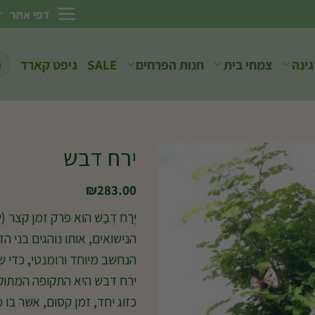
דפי אתר
חיפ
גינה
צמחי בית
חנות הפרחים
SALE
גיפט קארד
עבו
ירח דבש
₪
283.00
יֶרַח דְבַשׁ הוא פרק זמן קצ
הנישואים, אותו נוהגים בני ה
הנחשב מיוחד ורומנטי, כדי שי
ירח דבש היא התקופה המתו
כזוג יחד, זמן קסום, אשר בו