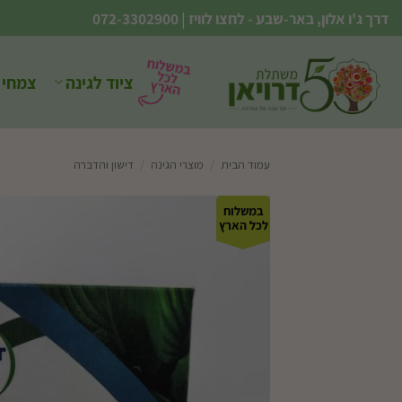
Ski
דרך ג'ו אלון, באר-שבע - לחצו לוויז
|
072-3302900
t
conten
ציוד לגינה
צמחי 
עמוד הבית
/
מוצרי הגינה
/
דישון והדברה
במשלוח
לכל הארץ