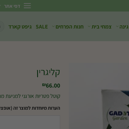
דפי אתר
חיפ
גינה
צמחי בית
חנות הפרחים
SALE
גיפט קארד
עבו
קליגרין
66.00
₪
קוטל פטריות אורגני למניעת מח
הערות מיוחדות למוצר זה (אופציו