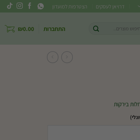
דרויאן לעסקים
הצטרפות למועדון
וש
התחברות
0.00
₪
ר:
לות בירקות
נלי)