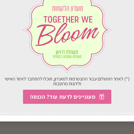
שלוח
במשלוח
 הארץ
לכל הארץ
(*) לאחר התשלום עבור ההצטרפות למועדון, תוכלו להתחבר לאזור האישי
וליהנות מהטבות
J5 מגרפה 47"
דשן אוניברסלי
₪
39.00
₪
60.00
מעוניינים לדעת עוד? הכנסו!
בחירת אפשרויות
בחירת אפשרויות