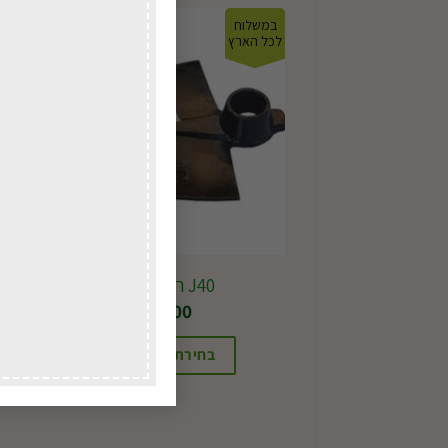
במשלוח
במ
לכל הארץ
לכל
J40 ראש מעדר
₪
31.00
בחירת אפשרויות