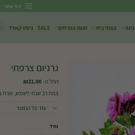
דפי אתר
חיפ
גינה
צמחי בית
חנות הפרחים
SALE
גיפט קארד
עבו
גרניום צרפתי
החל מ-
21.00
₪
צמח רב שנתי לשמש, פורח ב
עוד על המוצר
גודל