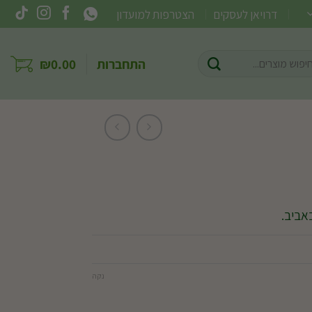
דרויאן לעסקים
הצטרפות למועדון
וש
התחברות
0.00
₪
ר:
אביב.
נקה