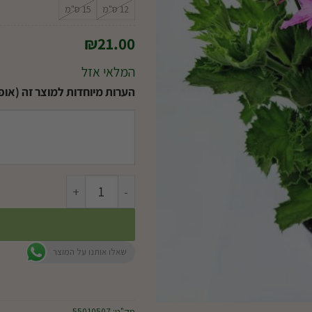
12 ס"מ
15 ס"מ
₪
21.00
המלאי אזל
הערות מיוחדות למוצר זה (אופצ
כמות של גרניום צרפתי
שאלו אותנו על המוצר
מק"ט:
55010507