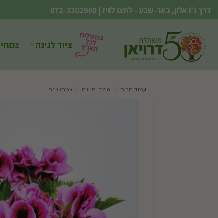
Ski
דרך ג'ו אלון, באר-שבע - לחצו לוויז
|
072-3302900
t
conten
ציוד לגינה
צמחי 
עמוד הבית
/
מוצרי הגינה
/
צמחי גינה