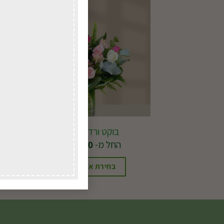
בוקט ורדים בצבע
החל מ-
270.00
₪
בחירת אפשרויות
למוצר
זה
יש