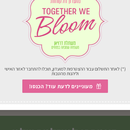
(*) לאחר התשלום עבור ההצטרפות למועדון, תוכלו להתחבר לאזור האישי
וליהנות מהטבות
זר אבל שורת פרחים
רומנטיקה
182.00
₪
החל מ-
270.00
₪
מעוניינים לדעת עוד? הכנסו!
בחירת אפשרויות
בחירת אפשרויות
למוצר
זה
יש