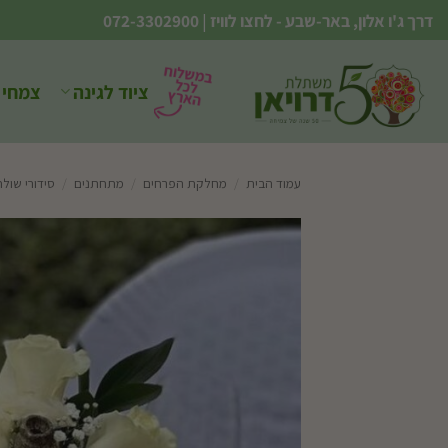
Ski
דרך ג'ו אלון, באר-שבע - לחצו לוויז
|
072-3302900
t
conten
ציוד לגינה
צמחי 
עמוד הבית
/
מחלקת הפרחים
/
מתחתנים
/
סידורי שולח