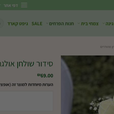
דפי אתר
חיפ
גינה
צמחי בית
חנות הפרחים
SALE
גיפט קארד
עבו
ן מהודרים
סידור שולחן אולגה
69.00
₪
הערות מיוחדות למוצר זה (אופציו