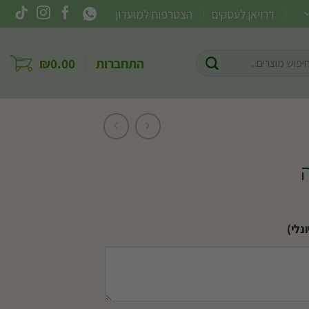
דרויאן לעסקים
הצטרפות למועדון
וש
התחברות
0.00
₪
ר:
נלי)