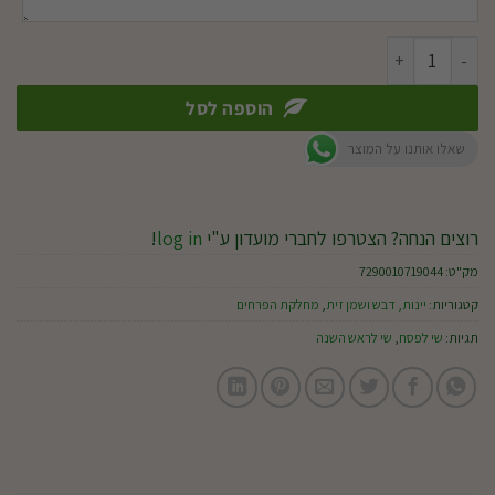
כמות של יין מסדרת 'טנא' גוורצטרמינר 2024 – 750 מ"ל
הוספה לסל
שאלו אותנו על המוצר
רוצים הנחה? הצטרפו לחברי מועדון ע"י
log in
!
מק"ט:
7290010719044
קטגוריות:
יינות, דבש ושמן זית
,
מחלקת הפרחים
תגיות:
שי לפסח
,
שי לראש השנה