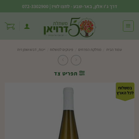
Ski
דרך ג'ו אלון, באר-שבע - לחצו לוויז
|
072-3302900
t
conten
עמוד הבית
/
מחלקת הפרחים
/
פינוקים למשלוח
/
יינות, דבש ושמן זית
תפריט צד
במשלוח
לכל הארץ