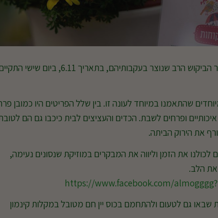
אחרי הצלחת שני ימי הלקוחות הקודמים ולאור הביקוש הרב שנוצר בעקבותיהם, בתאריך 6.11, ביום שישי התקי
דים שהתאמנו במיוחד לעונה זו. בין שלל הפריטים היו כמובן פרח
 איכותיים ופרחים לשבת. הכדים והעציצים לבית כיכבו גם הם לטובת
רף את הירוק הביתה.
 לכולנו את הזמן וליווה את המבקרים במוזיקת שנסונים נעימה,
את הלב.
https://www.facebook.com/almogggg?f
שבאו גם לטעום ולהתחמם בכוס יין חם מטובל במקלות קינמון