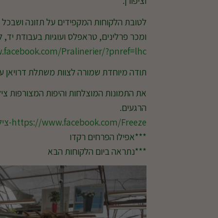
וציפורן.
לטובת הלקוחות המקפידים על תזונה ושבכל ז
ומכר פרלינים, טראפלס ועוגיות בעבודת יד, ל
.facebook.com/Pralinerier/?pnref=lhc
תודה מיוחדת שמורה לצוות משתלת דרויאן על
הרגעים.
https://www.facebook.com/Freeze-צילום-שתופס-את-הרגע-486255164791195
***אפילו הפרחים רקדו
***נתראה ביום הלקוחות הבא