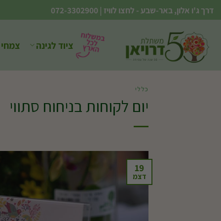
Ski
דרך ג'ו אלון, באר-שבע - לחצו לוויז
|
072-3302900
t
conten
ציוד לגינה
צמחי 
כללי
יום לקוחות בניחוח סתווי
19
דצמ