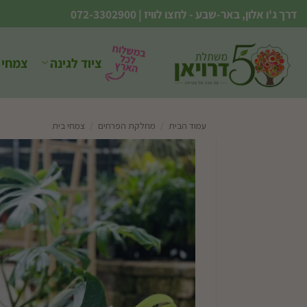
Ski
דרך ג'ו אלון, באר-שבע - לחצו לוויז
|
072-3302900
t
conten
ציוד לגינה
צמחי 
עמוד הבית
/
מחלקת הפרחים
/
צמחי בית