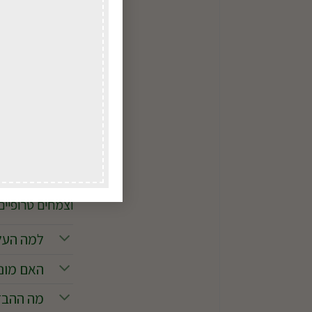
אינה מתאימה
דישון מומלץ
מומלץ לדשן אחת
עלים גדולים, בר
לדשן לחצו כאן.
מחפשים צמח אספ
וצמחים טרופיים
למה העלי
האם מונס
מה ההבדל