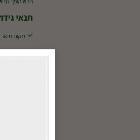
חדש הופך לחווי
תנאי גידו
מקום מואר מ
זקוקה ליותר
להימנע משמ
השקיה מתונ
מצע מנוקז ה
אוהבת לחות 
מומלץ לגדל