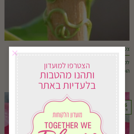
צמחים מטפסים
×
לקבוצות המטפסים שימושים נרחבים בגן הנוי. יתרונותיהם הרבים
הצטרפו למועדון
הופכים את הימצאותם בגינות הנוי לתוספת חיובית [...]
ותהנו מהטבות
בלעדיות באתר
06
דצמ