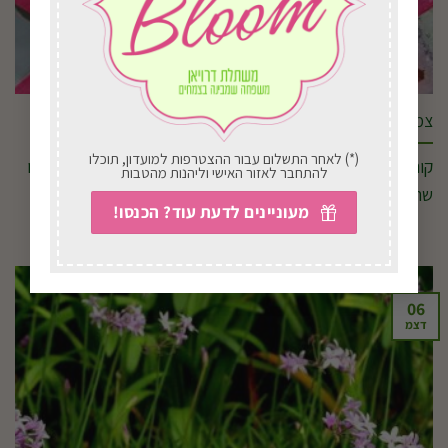
צמחי מים
(*) לאחר התשלום עבור ההצטרפות למועדון, תוכלו
קוראים יקרים, עם תחילתו של הקיץ , לכל בעלי הברכות ולכל אלו
להתחבר לאזור האישי וליהנות מהטבות
שהיו רוצים בריכות [...]
מעוניינים לדעת עוד? הכנסו!
06
דצמ