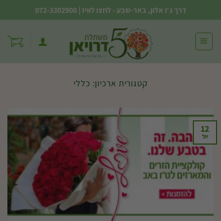
Ski
דרך ג'ו אלון, באר-שבע - לחצו לוויז
|
072-3302900
t
conten
קטגורית ארכיון:
כללי
12
יול