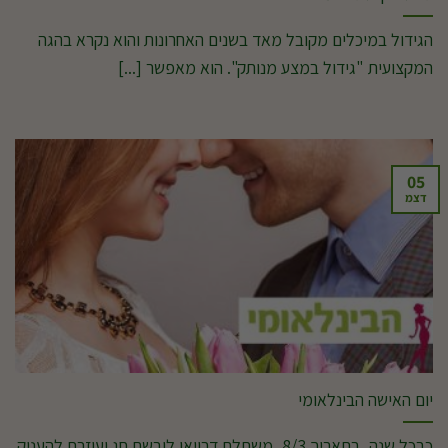
הגידול במיכלים מקובל מאד בשנים האחרונות והוא נקרא בהגה
המקצועית "גידול במצע מנותק". הוא מאפשר [...]
05
דצמ
יום האישה הבינלאומי
כבכל שנה, בתאריך 8/3, משתלת דרויאן לובשת חג ועוזרת להעניק